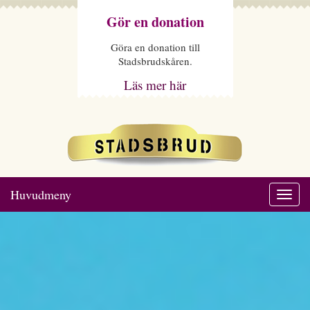
Gör en donation
Göra en donation till
Stadsbrudskåren.
Läs mer här
Huvudmeny
Togg
navi