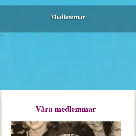
Medlemmar
´
Våra medlemmar