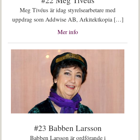
#22 Meg Tivéus
Meg Tivéus är idag styrelsearbetare med
uppdrag som Addwise AB, Arkitektkopia […]
Mer info
#23 Babben Larsson
Babben Larsson är ordförande i