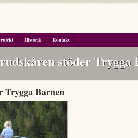
rojekt
Historik
Kontakt
rudskåren stöder Trygga
r Trygga Barnen