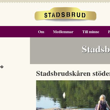
Om
Medlemmar
Till minne
P
Stadsb
�
Stadsbrudskåren stöde