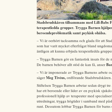
Stadsbrudskåren tillsammans med Lill-Babs Fo
terapeutledda grupper. Trygga Barnen hjälpe
beroendeproblematik samt psykisk ohälsa.
– Vi är oerhört tacksamma och glada för att Stad
som har varit mycket efterfrågat bland ungdom
äntligen att kunna erbjuda terapeutledda grupper
– Trygga Barnen gör en fantastisk insats för d
Bar
De barnen behöver allt stöd de kan få, anser
– Vi är imponerade av Trygga Barnens arbete och
Meg Tivéus,
säger
ordförande Stadsbrudskåren.
Stiftelsen Trygga Barnen arbetar sedan drygt tre
har ett beroende eller lider av en psykisk sjukdo
professionell hjälp av terapeuter med specialis
utredningar, trygga högtider i samband med pås
runt. Dessutom lobbar Trygga Barnen för barns o