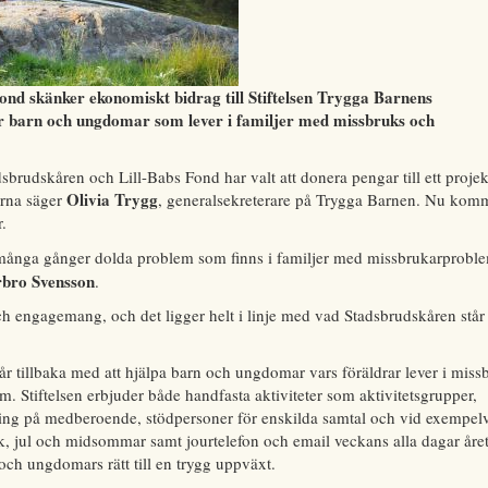
nd skänker ekonomiskt bidrag till Stiftelsen Trygga Barnens
r barn och ungdomar som lever i familjer med missbruks och
sbrudskåren och Lill-Babs Fond har valt att donera pengar till ett projek
Olivia Trygg
arna säger
, generalsekreterare på Trygga Barnen. Nu kom
.
e många gånger dolda problem som finns i familjer med missbrukarprobl
bro Svensson
.
 engagemang, och det ligger helt i linje med vad Stadsbrudskåren står 
 år tillbaka med att hjälpa barn och ungdomar vars föräldrar lever i miss
m. Stiftelsen erbjuder både handfasta aktiviteter som aktivitetsgrupper,
ering på medberoende, stödpersoner för enskilda samtal och vid exempel
k, jul och midsommar samt jourtelefon och email veckans alla dagar åre
ch ungdomars rätt till en trygg uppväxt.