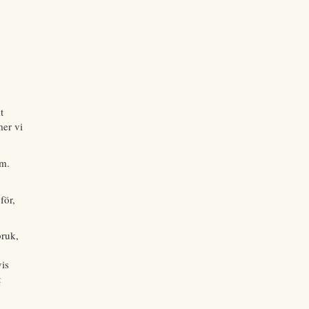
t
mer vi
em.
för,
bruk,
vis
t