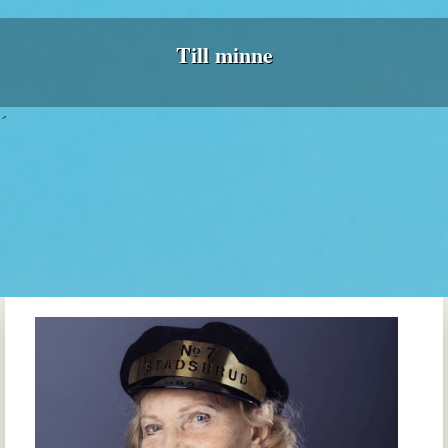
Till minne
´