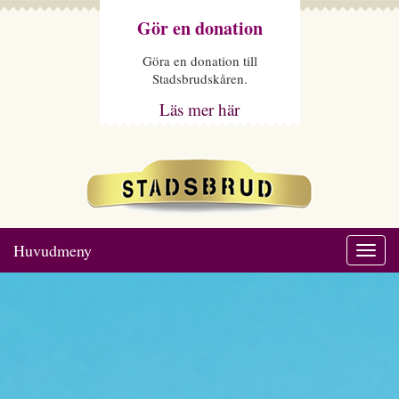
Gör en donation
Göra en donation till
Stadsbrudskåren.
Läs mer här
Huvudmeny
Togg
navi