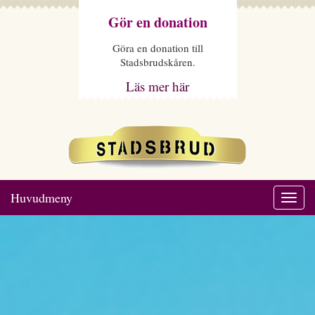
Gör en donation
Göra en donation till
Stadsbrudskåren.
Läs mer här
Huvudmeny
Togg
navi