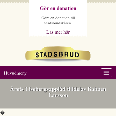
Gör en donation
Göra en donation till
Stadsbrudskåren.
Läs mer här
Huvudmeny
Togg
navi
Årets Lisebergsapplåd tilldelas Babben
Larsson
�