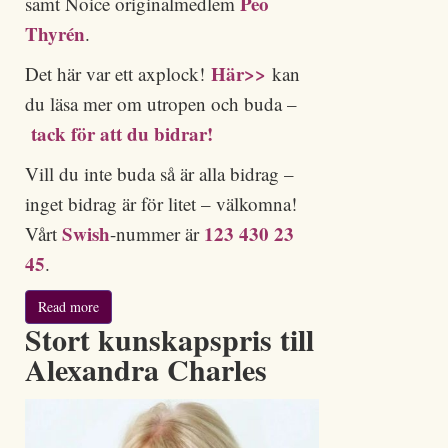
Peo
samt Noice originalmedlem
Thyrén
.
Här>>
Det här var ett axplock!
kan
du läsa mer om utropen och buda –
tack för att du bidrar!
Vill du inte buda så är alla bidrag –
inget bidrag är för litet – välkomna!
Swish
123 430 23
Vårt
-nummer är
45
.
Read more
Stort kunskapspris till
Alexandra Charles