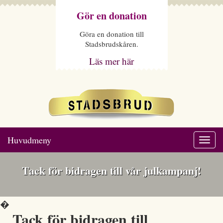
Gör en donation
Göra en donation till
Stadsbrudskåren.
Läs mer här
Huvudmeny
Togg
navi
Tack för bidragen till vår julkampanj!
�
Tack för bidragen till