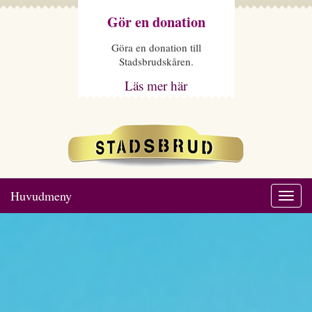
Gör en donation
Göra en donation till
Stadsbrudskåren.
Läs mer här
Huvudmeny
Togg
navi