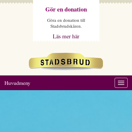
Gör en donation
Göra en donation till
Stadsbrudskåren.
Läs mer här
Huvudmeny
Togg
navi