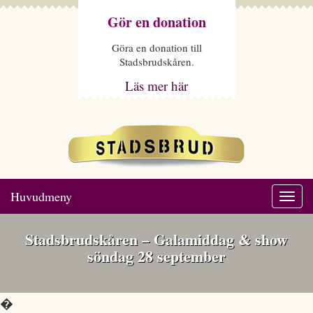
Gör en donation
Göra en donation till
Stadsbrudskåren.
Läs mer här
Huvudmeny
Togg
navi
Stadsbrudskåren – Galamiddag & show
söndag 28 september
�