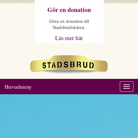
Gör en donation
Göra en donation till
Stadsbrudskåren.
Läs mer här
Huvudmeny
Togg
navi