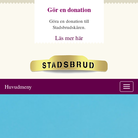
Gör en donation
Göra en donation till
Stadsbrudskåren.
Läs mer här
Huvudmeny
Togg
navi