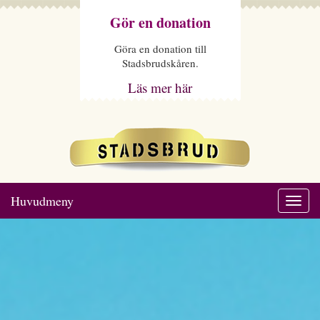
Gör en donation
Göra en donation till
Stadsbrudskåren.
Läs mer här
Huvudmeny
Togg
navi