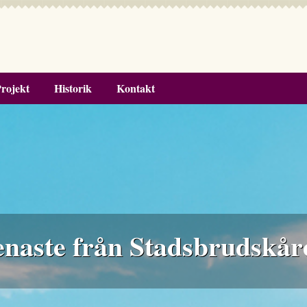
rojekt
Historik
Kontakt
enaste från Stadsbrudskår