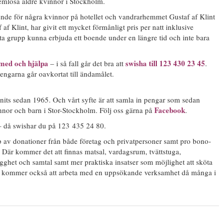
 hemlösa äldre kvinnor i Stockholm.
nde för några kvinnor på hotellet och vandrarhemmet Gustaf af Klint
f Klint, har givit ett mycket förmånligt pris per natt inklusive
atta grupp kunna erbjuda ett boende under en längre tid och inte bara
 med och hjälpa
swisha till 123 430 23 45
– i så fall går det bra att
.
 pengarna går oavkortat till ändamålet.
nnits sedan 1965. Och vårt syfte är att samla in pengar som sedan
Facebook
vinnor och barn i Stor-Stockholm. Följ oss gärna på
.
 – då swishar du på 123 435 24 80.
lp av donationer från både företag och privatpersoner samt pro bono-
 Där kommer det att finnas matsal, vardagsrum, tvättstuga,
gghet och samtal samt mer praktiska insatser som möjlighet att sköta
ida kommer också att arbeta med en uppsökande verksamhet då många i