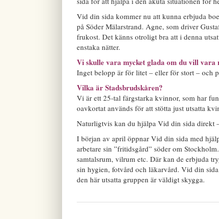
sida för att hjälpa i den akuta situationen för
Vid din sida kommer nu att kunna erbjuda boe
på Söder Mälarstrand. Agne, som driver Gustaf a
frukost. Det känns otroligt bra att i denna uts
enstaka nätter.
Vi skulle vara mycket glada om du vill vara
Inget belopp är för litet – eller för stort – och
Vilka är Stadsbrudskåren?
Vi är ett 25-tal färgstarka kvinnor, som har fu
oavkortat används för att stötta just utsatta k
Naturligtvis kan du hjälpa Vid din sida direkt
I början av april öppnar Vid din sida med hjä
arbetare sin ”fritidsgård” söder om Stockholm.
samtalsrum, vilrum etc. Där kan de erbjuda try
sin hygien, fotvård och läkarvård. Vid din s
den här utsatta gruppen är väldigt skygga.