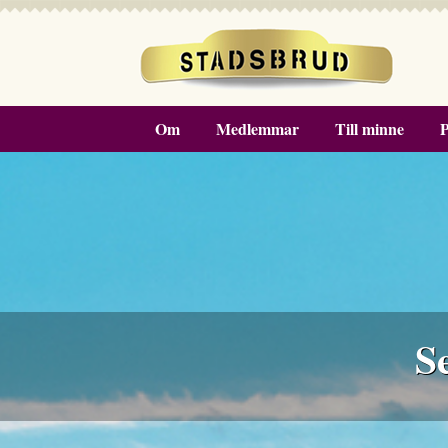
Om
Medlemmar
Till minne
P
S