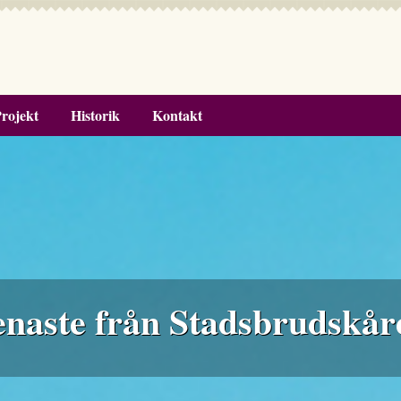
rojekt
Historik
Kontakt
enaste från Stadsbrudskår