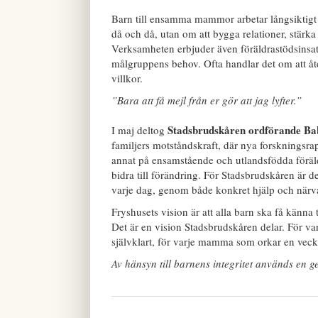
Barn till ensamma mammor arbetar långsiktigt o
då och då, utan om att bygga relationer, stärka 
Verksamheten erbjuder även föräldrastödsinsats
målgruppens behov. Ofta handlar det om att åt
villkor.
”Bara att få mejl från er gör att jag lyfter.”
Stadsbrudskåren ordförande Ba
I maj deltog
familjers motståndskraft, där nya forskningsra
annat på ensamstående och utlandsfödda föräldr
bidra till förändring. För Stadsbrudskåren är d
varje dag, genom både konkret hjälp och närva
Fryshusets vision är att alla barn ska få känna
Det är en vision Stadsbrudskåren delar. För var
självklart, för varje mamma som orkar en vecka 
Av hänsyn till barnens integritet används en g