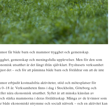
ammor får både barn och mammor trygghet och gemenskap.
 trygghet, gemenskap och meningsfulla upplevelser. Men för den som
isk utsatthet är det långt ifrån självklart. Fryshusets verksamhet
ust det – och för att påminna både barn och föräldrar om att de inte
r erbjudit kostnadsfria aktiviteter, stöd och mötesplatser för
 0–18 år. Verksamheten finns i dag i Stockholm, Göteborg och
eller nära ekonomisk utsatthet. Syftet är att minska känslan av
och stärka mammorna i deras föräldraskap. Många av de kvinnor som
r både ekonomiskt utrymme och socialt nätverk – och en aktivitet kan