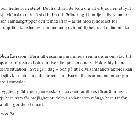
ch helhetsorienterat. Det handlar inte bara om att erbjuda en utflykt
självkänslan och på sikt bidra till förändring i familjens livssituation.
er, samtalsgrupper och tematräffar – alltid med lyhördhet för
erupprätta känslan av sammanhang och möjligheten att delta på lika
bben Larsson
i Barn till ensamma mammors seminarium om stöd till
pporter från Stockholms universitet presenterades. Fokus låg bland
ars situation i Sverige i dag – och på hur civilsamhällets aktörer kan
et självklart att stötta det arbete som Barn till ensamma mammor gör
ro i samtalet.
 trygghet, glädje och gemenskap – oavsett familjens förutsättningar.
je barn som får möjlighet att delta i sådant som många barn tar för
till – gör det skillnad.
enrebild.