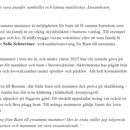
r att vara utanför samhället och känna maktlöshet. Ensamheten.
 ensamma mammor är möjligheten för barn att få samma barndom som
d sin familj är en viktig skyddsfaktor i barnens vardag. Till exempel
r och lov, få träffa trygga vuxna volontärer eller att som familj få
Sofie Schwertner
ar
, verksamhetsansvarig för Barn till ensamma
 mammor i över tio år, och under våren 2025 har vår senaste gåva på
ter för mammor och barn i Storstockholm. Aktiviteterna har pågått från
far och lovverksamhet under sportlov och påsklov. Allt helt kostnadsfritt
resa till Romme, där både barn och mammor fick prova på skidåkning –
dra har fått testa klättring i klätterhall, äventyrsgolf,
 alpackor på Siggesta gård. Ett särskilt uppskattat inslag var också en
kor och flera plagg hem. Till många mammors glädje fanns det även
t.
ng från Barn till ensamma mammor! Det är enda stället jag någonsin
för barnen och mamman att vara ensamstående.”