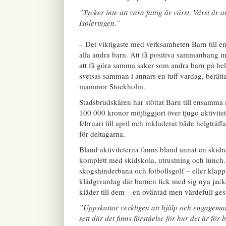
”Tycker inte att vara fattig är värst. Värst ä
Isoleringen.”
– Det viktigaste med verksamheten Barn till
alla andra barn. Att få positiva sammanhang me
att få göra samma saker som andra barn på helge
svetsas samman i annars en tuff vardag, berätt
mammor Stockholm.
Stadsbrudskåren har stöttat Barn till ensamma
100 000 kronor möjliggjort över tjugo aktivite
februari till april och inkluderat både helgträf
för deltagarna.
Bland aktiviteterna fanns bland annat en skid
komplett med skidskola, utrustning och lunch. An
skogshinderbana och fotbollsgolf – eller klappa
klädgivardag där barnen fick med sig nya jac
kläder till dem – en oväntad men värdefull ges
”Uppskattar verkligen att hjälp och engagema
sett där det finns förståelse för hur det är 