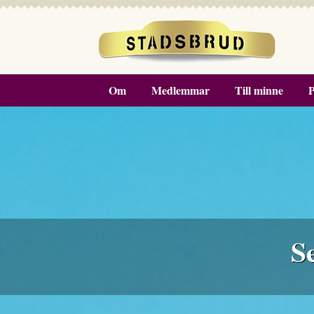
Om
Medlemmar
Till minne
P
S