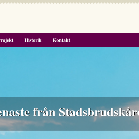
rojekt
Historik
Kontakt
enaste från Stadsbrudskår