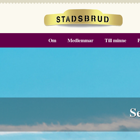
Om
Medlemmar
Till minne
P
S