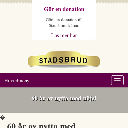
Gör en donation
Göra en donation till
Stadsbrudskåren.
Läs mer här
Huvudmeny
Togg
navi
60 år av nytta med nöje!
�
60 år av nytta med