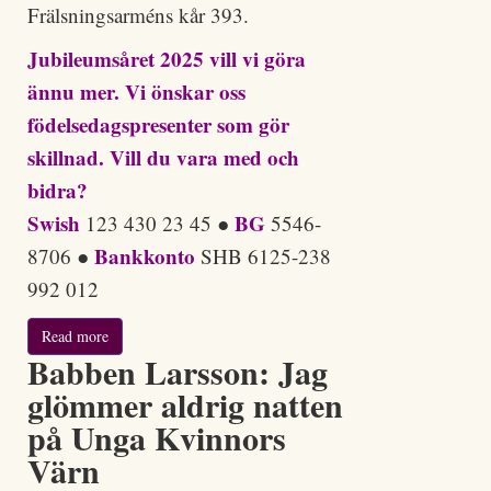
Frälsningsarméns kår 393.
Jubileumsåret 2025 vill vi göra
ännu mer. Vi önskar oss
födelsedagspresenter som gör
skillnad. Vill du vara med och
bidra?
Swish
BG
123 430 23 45 ●
5546-
Bankkonto
8706 ●
SHB 6125-238
992 012
Read more
Babben Larsson: Jag
glömmer aldrig natten
på Unga Kvinnors
Värn